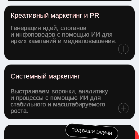
Результат
300-400%
ROI рекламных компаний
более 14 000
лидов
+75 млн ₽
дополнительной выручки
с 3% до 9%
увеличилась конверсия
МОДУЛЬНЫЕ ТЕХНОЛОГИИ
Производство модульных зданий. Благодаря
комплексной разработке получили Х5 к снижению
стоимости заявки, новые ГЕО охваты, оптимизацию
при повышении бюджета.