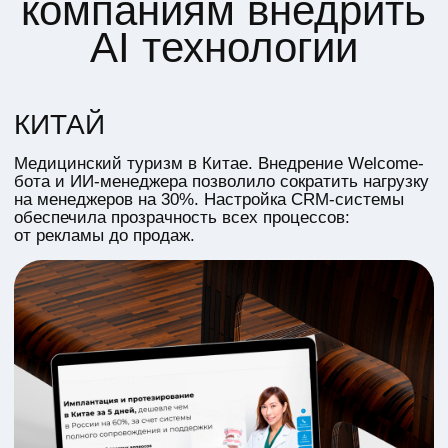
Результат
300-400%
ROI рекламных компаний
более 14 000
лидов
+75 млн ₽
дополнительной выручки
с 3% до 9%
увеличилась конверсия
Смотреть больше
кейсов
45-МИНУТНЫЙ
Проведу аудит вашего
маркетинга
БЕСПЛАТНО
Я проанализирую показатели
вашего маркетинга, определю
слабые места и предложу
оптимальные AI инструменты