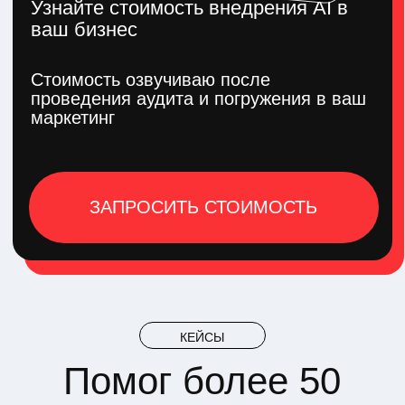
Результат
300-400%
ROI рекламных компаний
более 14 000
лидов
+75 млн ₽
дополнительной выручки
с 3% до 9%
увеличилась конверсия
PLASMA
Медицинский туризм в Китае. Внедрение Welcome-
бота и ИИ-менеджера позволило сократить нагрузку
на менеджеров на 30%. Настройка CRM-системы
обеспечила прозрачность всех процессов:
от рекламы до продаж.